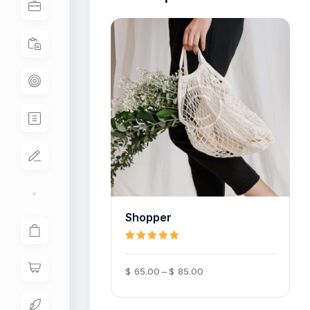
Shopper
OPTIONS
DETAILS
Rated
4.80
$
65
.
00
–
$
85
.
00
out of 5