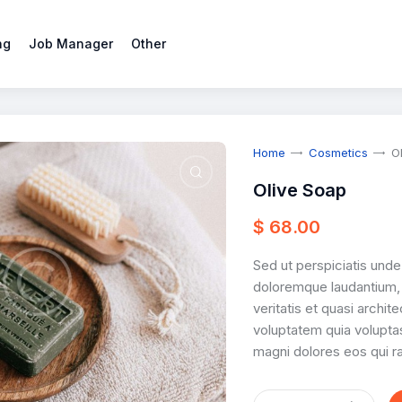
ng
Job Manager
Other
Home
Cosmetics
O
Olive Soap
🔍
$
68
.
00
Sed ut perspiciatis unde
doloremque laudantium, 
veritatis et quasi archi
voluptatem quia voluptas
magni dolores eos qui ra